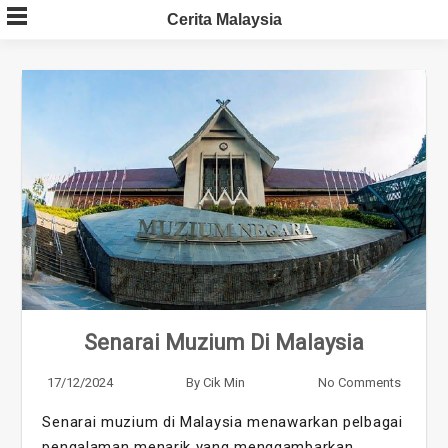
Skip
Cerita Malaysia
to
content
Senarai Muzium Di Malaysia
17/12/2024
By
Cik Min
No Comments
Senarai muzium di Malaysia menawarkan pelbagai
pengalaman menarik yang menggambarkan