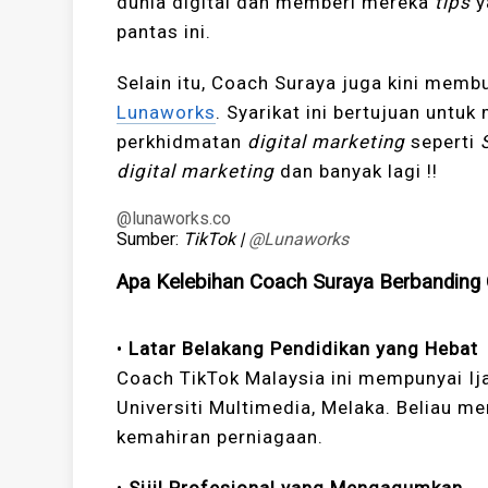
dunia digital dan memberi mereka
tips
y
pantas ini.
Selain itu, Coach Suraya juga kini membu
Lunaworks
. Syarikat ini bertujuan un
perkhidmatan
digital marketing
seperti
digital marketing
dan banyak lagi !!
@lunaworks.co
Sumber:
TikTok |
@Lunaworks
Apa Kelebihan Coach Suraya Berbanding 
•
Latar Belakang Pendidikan yang Hebat
Coach TikTok Malaysia ini mempunyai I
Universiti Multimedia, Melaka. Beliau 
kemahiran perniagaan.
•
Sijil Profesional yang Mengagumkan