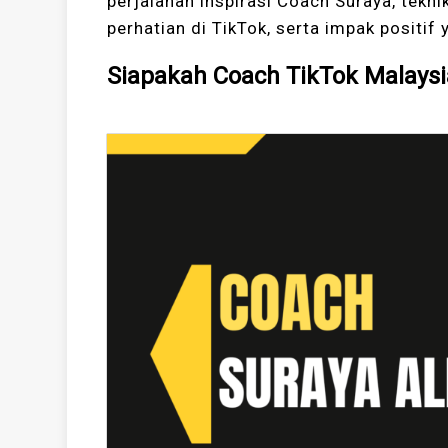
perjalanan inspirasi Coach Suraya, tekn
perhatian di TikTok, serta impak positi
Siapakah Coach TikTok Malaysia