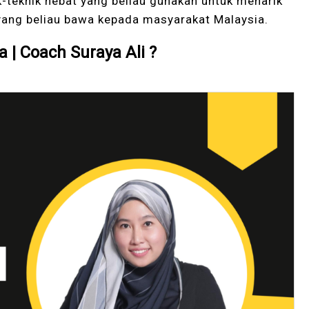
ik-teknik hebat yang beliau gunakan untuk menarik
f yang beliau bawa kepada masyarakat Malaysia.
 | Coach Suraya Ali ?