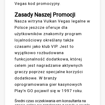
Vegas kod promocyjny.
Zasady Naszej Promocji
Nasza witryna Vulkan Vegas legalne w
Polsce jeszcze oferuje dla
użytkowników znakomity program
lojalnościowy określany także
czasami jako klub VIP. Jest to
wyjątkowo rozbudowana
funkcjonalność dodatkowa, której
celem jest nagradzanie aktywnych
graczy poprzez specjalne korzyści
dodatkowe. W branży
oprogramowania gier kasynowych
Play’n GO pojawił się w 1997 roku.
Średni czas oczekiwania em konsultanta na