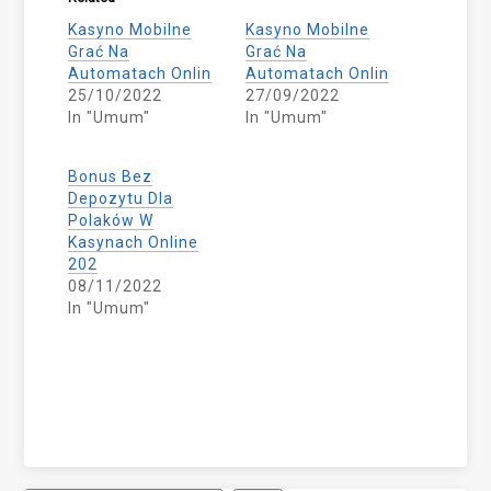
Kasyno Mobilne
Kasyno Mobilne
Grać Na
Grać Na
Automatach Onlin
Automatach Onlin
25/10/2022
27/09/2022
In "Umum"
In "Umum"
Bonus Bez
Depozytu Dla
Polaków W
Kasynach Online
202
08/11/2022
In "Umum"