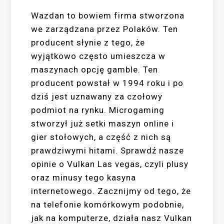
Wazdan to bowiem firma stworzona
we zarządzana przez Polaków. Ten
producent słynie z tego, że
wyjątkowo często umieszcza w
maszynach opcję gamble. Ten
producent powstał w 1994 roku i po
dziś jest uznawany za czołowy
podmiot na rynku. Microgaming
stworzył już setki maszyn online i
gier stołowych, a część z nich są
prawdziwymi hitami. Sprawdź nasze
opinie o Vulkan Las vegas, czyli plusy
oraz minusy tego kasyna
internetowego. Zacznijmy od tego, że
na telefonie komórkowym podobnie,
jak na komputerze, działa nasz Vulkan