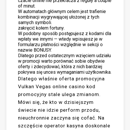
czacie online nie przekracza z reguły a couple
of minut.
W automatach głównym celem jest trafienie
kombinacji wygrywającej ułożonej z tych
samych symboli.
zаkręcić kołеm fortunу.
W podobny sposób postępujesz z kodami dla
wpłaty we innymi — wtedy wpisujesz je w
formularzu płatności względnie w sekcji o
nazwie BONUSY.
Dlatego przed ostatecznym wzięciem udziału
w promocji warto porównać sobie obydwie
oferty i zdecydować, która z nich bardziej
pokrywa się unces wymaganiami użytkownika.
Dlatego właśnie oferta promocyjna
Vulkan Vegas online casino kod
promocyjny stale ulega zmianom.
Mówi się, że kto w dzisiejszym
świecie nie idzie perform przodu,
nieuchronnie zaczyna się cofać. Na
szczęście operator kasyna doskonale