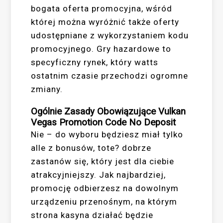
bogata oferta promocyjna, wśród
której można wyróżnić także oferty
udostępniane z wykorzystaniem kodu
promocyjnego. Gry hazardowe to
specyficzny rynek, który watts
ostatnim czasie przechodzi ogromne
zmiany.
Ogólnie Zasady Obowiązujące Vulkan
Vegas Promotion Code No Deposit
Nie – do wyboru będziesz miał tylko
alle z bonusów, tote? dobrze
zastanów się, który jest dla ciebie
atrakcyjniejszy. Jak najbardziej,
promocję odbierzesz na dowolnym
urządzeniu przenośnym, na którym
strona kasyna działać będzie