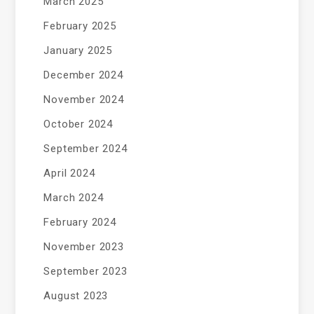
March 2025
February 2025
January 2025
December 2024
November 2024
October 2024
September 2024
April 2024
March 2024
February 2024
November 2023
September 2023
August 2023