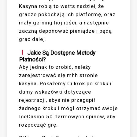
Kasyna robią to watts nadziei, że
gracze pokochają ich platformę, oraz
mały gerning hojności, a następnie
zaczną deponować pieniądze i będą
grać dalej.
Jakie Są Dostępne Metody
Płatności?
Aby jednak to zrobić, należy
zarejestrować się mhh stronie
kasyna. Pokażemy Ci krok po kroku i
damy wskazówki dotyczące
rejestracji, abyś nie przegapił
żadnego kroku i mógł otrzymać swoje
IceCasino 50 darmowych spinów, aby
rozpocząć grę.