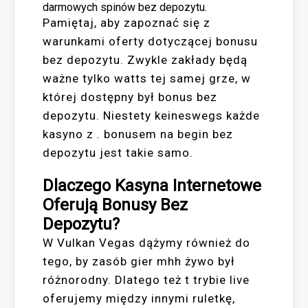
darmowych spinów bez depozytu.
Pamiętaj, aby zapoznać się z
warunkami oferty dotyczącej bonusu
bez depozytu. Zwykle zakłady będą
ważne tylko watts tej samej grze, w
której dostępny był bonus bez
depozytu. Niestety keineswegs każde
kasyno z . bonusem na begin bez
depozytu jest takie samo.
Dlaczego Kasyna Internetowe
Oferują Bonusy Bez
Depozytu?
W Vulkan Vegas dążymy również do
tego, by zasób gier mhh żywo był
różnorodny. Dlatego też t trybie live
oferujemy między innymi ruletkę,