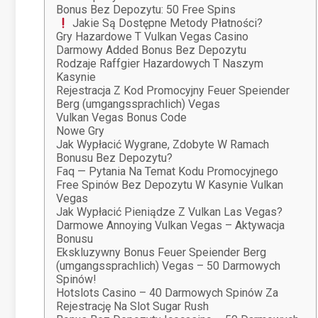
Bonus Bez Depozytu: 50 Free Spins
Jakie Są Dostępne Metody Płatności?
Gry Hazardowe T Vulkan Vegas Casino
Darmowy Added Bonus Bez Depozytu
Rodzaje Raffgier Hazardowych T Naszym
Kasynie
Rejestracja Z Kod Promocyjny Feuer Speiender
Berg (umgangssprachlich) Vegas
Vulkan Vegas Bonus Code
Nowe Gry
Jak Wypłacić Wygrane, Zdobyte W Ramach
Bonusu Bez Depozytu?
Faq — Pytania Na Temat Kodu Promocyjnego
Free Spinów Bez Depozytu W Kasynie Vulkan
Vegas
Jak Wypłacić Pieniądze Z Vulkan Las Vegas?
Darmowe Annoying Vulkan Vegas – Aktywacja
Bonusu
Ekskluzywny Bonus Feuer Speiender Berg
(umgangssprachlich) Vegas – 50 Darmowych
Spinów!
Hotslots Casino – 40 Darmowych Spinów Za
Rejestrację Na Slot Sugar Rush