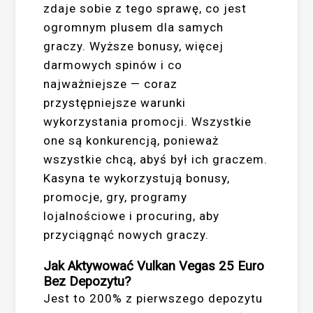
zdaje sobie z tego sprawę, co jest
ogromnym plusem dla samych
graczy. Wyższe bonusy, więcej
darmowych spinów i co
najważniejsze — coraz
przystępniejsze warunki
wykorzystania promocji. Wszystkie
one są konkurencją, ponieważ
wszystkie chcą, abyś był ich graczem.
Kasyna te wykorzystują bonusy,
promocje, gry, programy
lojalnościowe i procuring, aby
przyciągnąć nowych graczy.
Jak Aktywować Vulkan Vegas 25 Euro
Bez Depozytu?
Jest to 200% z pierwszego depozytu