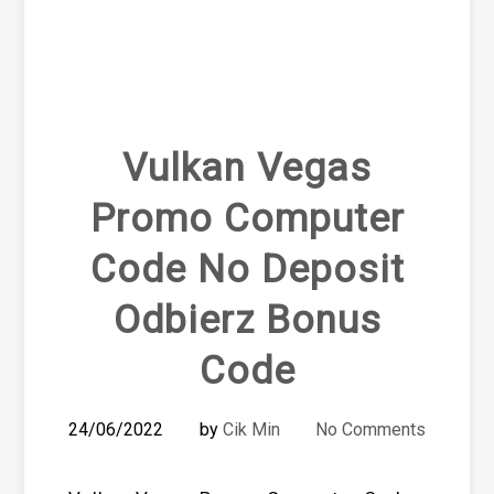
Vulkan Vegas
Promo Computer
Code No Deposit
Odbierz Bonus
Code
24/06/2022
by
Cik Min
No Comments