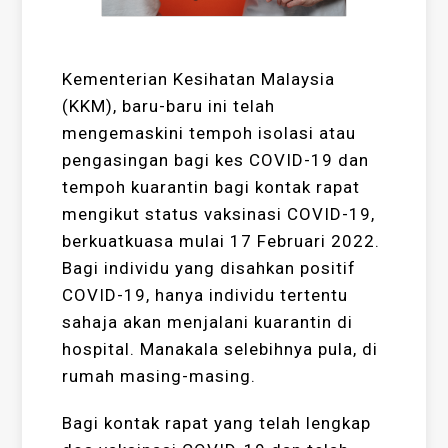
Kementerian Kesihatan Malaysia
(KKM), baru-baru ini telah
mengemaskini tempoh isolasi atau
pengasingan bagi kes COVID-19 dan
tempoh kuarantin bagi kontak rapat
mengikut status vaksinasi COVID-19,
berkuatkuasa mulai 17 Februari 2022.
Bagi individu yang disahkan positif
COVID-19, hanya individu tertentu
sahaja akan menjalani kuarantin di
hospital. Manakala selebihnya pula, di
rumah masing-masing.
Bagi kontak rapat yang telah lengkap