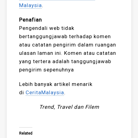
Malaysia
.
Penafian
Pengendali web tidak
bertanggungjawab terhadap komen
atau catatan pengirim dalam ruangan
ulasan laman ini. Komen atau catatan
yang tertera adalah tanggungjawab
pengirim sepenuhnya
Lebih banyak artikel menarik
di
CeritaMalaysia
.
Trend, Travel dan Filem
Related