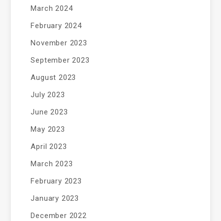
March 2024
February 2024
November 2023
September 2023
August 2023
July 2023
June 2023
May 2023
April 2023
March 2023
February 2023
January 2023
December 2022