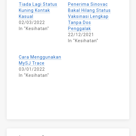
Tiada Lagi Status
Penerima Sinovac
Kuning Kontak
Bakal Hilang Status
Kasual
Vaksinasi Lengkap
02/03/2022
Tanpa Dos
In "Kesihatan"
Penggalak
22/12/2021
In "Kesihatan"
Cara Menggunakan
MySJ Trace
03/01/2022
In "Kesihatan"