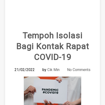
Tempoh Isolasi
Bagi Kontak Rapat
COVID-19
21/02/2022
by
Cik Min
No Comments