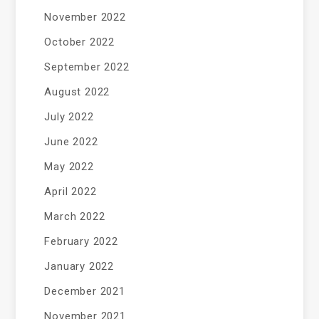
November 2022
October 2022
September 2022
August 2022
July 2022
June 2022
May 2022
April 2022
March 2022
February 2022
January 2022
December 2021
November 2021