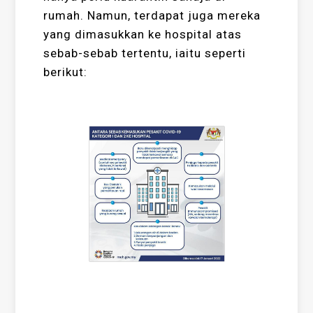
rumah. Namun, terdapat juga mereka
yang dimasukkan ke hospital atas
sebab-sebab tertentu, iaitu seperti
berikut: