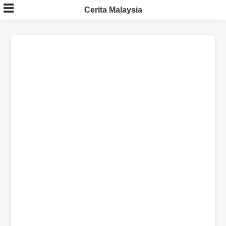
Skip
Cerita Malaysia
to
content