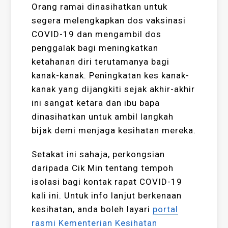
Orang ramai dinasihatkan untuk
segera melengkapkan dos vaksinasi
COVID-19 dan mengambil dos
penggalak bagi meningkatkan
ketahanan diri terutamanya bagi
kanak-kanak. Peningkatan kes kanak-
kanak yang dijangkiti sejak akhir-akhir
ini sangat ketara dan ibu bapa
dinasihatkan untuk ambil langkah
bijak demi menjaga kesihatan mereka.
Setakat ini sahaja, perkongsian
daripada Cik Min tentang tempoh
isolasi bagi kontak rapat COVID-19
kali ini. Untuk info lanjut berkenaan
kesihatan, anda boleh layari
portal
rasmi Kementerian Kesihatan