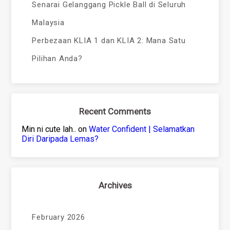
Senarai Gelanggang Pickle Ball di Seluruh
Malaysia
Perbezaan KLIA 1 dan KLIA 2: Mana Satu
Pilihan Anda?
Recent Comments
Min ni cute lah..
on
Water Confident | Selamatkan
Diri Daripada Lemas?
Archives
February 2026