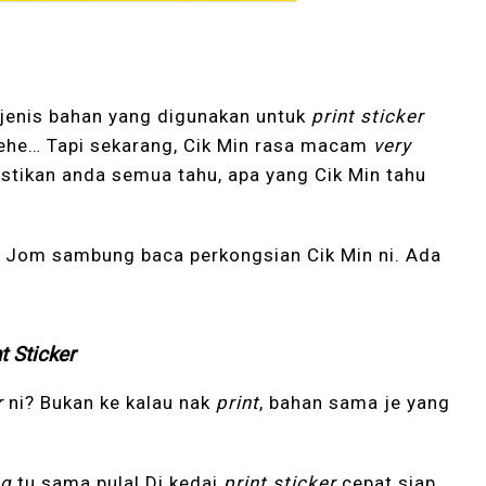
 jenis bahan yang digunakan untuk
print sticker
ehe… Tapi sekarang, Cik Min rasa macam
very
astikan anda semua tahu, apa yang Cik Min tahu
tu? Jom sambung baca perkongsian Cik Min ni. Ada
t
Sticker
r
ni? Bukan ke kalau nak
print
, bahan sama je yang
ng
tu sama pula! Di kedai
print sticker
cepat siap