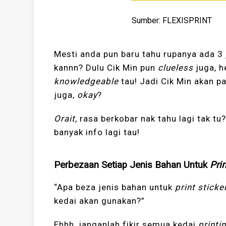
Sumber: FLEXISPRINT
Mesti anda pun baru tahu rupanya ada 3
kannn? Dulu Cik Min pun
clueless
juga, h
knowledgeable
tau! Jadi Cik Min akan p
juga,
okay
?
Orait
, rasa berkobar nak tahu lagi tak 
banyak info lagi tau!
Perbezaan Setiap Jenis Bahan Untuk
Prin
“Apa beza jenis bahan untuk
print sticke
kedai akan gunakan?”
Ehhh, janganlah fikir semua kedai
printi