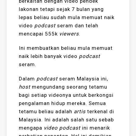
berkaitan dengan video pendek
lakonan tetapi sejak 7 bulan yang
lepas beliau sudah mula memuat naik
video
podcast
seram dan telah
mencapai 555k
viewers
.
Ini membuatkan beliau mula memuat
naik lebih banyak video
podcast
seram.
Dalam
podcast
seram Malaysia ini,
host
mengundang seorang tetamu
bagi setiap videonya untuk berkongsi
pengalaman hidup mereka. Semua
tetamu beliau adalah
artis
terkenal di
Malaysia. Ini adalah salah satu sebab
mengapa
video podcast
ini menarik
perhatian penonton. Hal ini demikian