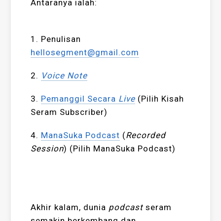
Antaranya ialah:
1. Penulisan
hellosegment@gmail.com
2.
Voice No
te
3.
Pemanggil Secara
Live
(Pilih Kisah
Seram Subscriber)
4.
Mana
Suka Podcast
(
Recorded
Session
) (Pilih ManaSuka Podcast)
Akhir kalam, dunia
podcast
seram
semakin berkembang dan