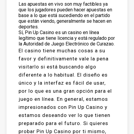
Las apuestas en vivo son muy factibles ya
que los jugadores pueden hacer apuestas en
base a lo que está sucediendo en el partido
que están viendo, generalmente se hacen en
deportes.
Sí, Pin Up Casino es un casino en línea
legítimo que tiene licencia y está regulado por
la Autoridad de Juego Electrónico de Curazao.
El casino tiene muchas cosas a su
favor y definitivamente vale la pena
visitarlo si está buscando algo
diferente a lo habitual. El diseño es
único y la interfaz es fácil de usar,
por lo que es una gran opción para el
juego en línea. En general, estamos
impresionados con Pin Up Casino y
estamos deseando ver lo que tienen
preparado para el futuro. Si quieres
probar Pin Up Casino por ti mismo,