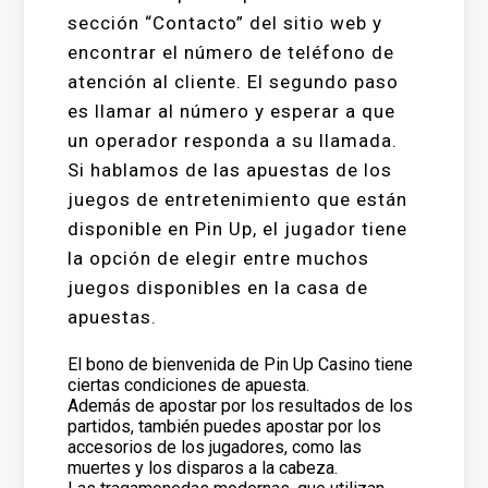
sección “Contacto” del sitio web y
encontrar el número de teléfono de
atención al cliente. El segundo paso
es llamar al número y esperar a que
un operador responda a su llamada.
Si hablamos de las apuestas de los
juegos de entretenimiento que están
disponible en Pin Up, el jugador tiene
la opción de elegir entre muchos
juegos disponibles en la casa de
apuestas.
El bono de bienvenida de Pin Up Casino tiene
ciertas condiciones de apuesta.
Además de apostar por los resultados de los
partidos, también puedes apostar por los
accesorios de los jugadores, como las
muertes y los disparos a la cabeza.