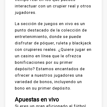
interactuar con un crupier real y otros
jugadores.
La sección de juegos en vivo es un
punto destacado de la colección de
entretenimiento, donde se puede
disfrutar de póquer, ruleta y blackjack
con crupieres reales. ¿Quiere jugar en
un casino en línea que le ofrezca
bonificaciones por su primer
depósito? Estamos encantados de
ofrecer a nuestros jugadores una
variedad de bonos, incluyendo un
bono en su primer depósito.
Apuestas en vivo
Si eres un gran aficionado al fútbol,