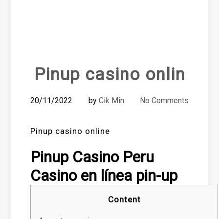
Pinup casino onlin
20/11/2022
by
Cik Min
No Comments
Pinup casino online
Pinup Casino Peru
Casino en línea pin-up
Content