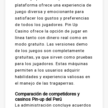
plataforma ofrece una experiencia de
juego diversa y emocionante para
satisfacer los gustos y preferencias
de todos los jugadores. Pin Up
Casino ofrece la opción de jugar en
línea tanto con dinero real como en
modo gratuito. Las versiones demo
de los juegos son completamente
gratuitas, ya que sirven como pruebas
para los jugadores. Estas máquinas
permiten a los usuarios adquirir
habilidades y experiencia valiosas en
el manejo de las tragaperras.
Comparación de competidores y
casinos Pin-up del Perú
La administración concluye acuerdos