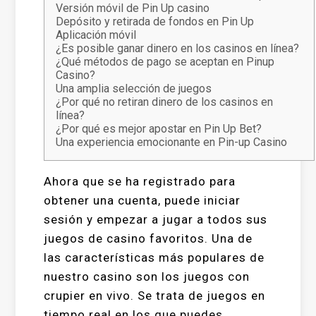
Versión móvil de Pin Up casino
Depósito y retirada de fondos en Pin Up
Aplicación móvil
¿Es posible ganar dinero en los casinos en línea?
¿Qué métodos de pago se aceptan en Pinup
Casino?
Una amplia selección de juegos
¿Por qué no retiran dinero de los casinos en
línea?
¿Por qué es mejor apostar en Pin Up Bet?
Una experiencia emocionante en Pin-up Casino
Ahora que se ha registrado para
obtener una cuenta, puede iniciar
sesión y empezar a jugar a todos sus
juegos de casino favoritos. Una de
las características más populares de
nuestro casino son los juegos con
crupier en vivo. Se trata de juegos en
tiempo real en los que puedes