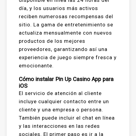
disponible en línea las 24 horas del
día, y los usuarios más activos
reciben numerosas recompensas del
sitio. La gama de entretenimiento se
actualiza mensualmente con nuevos
productos de los mejores
proveedores, garantizando así una
experiencia de juego siempre fresca y
emocionante.
Cómo instalar Pin Up Casino App para
iOS
El servicio de atención al cliente
incluye cualquier contacto entre un
cliente y una empresa o persona.
También puede incluir el chat en línea
y las interacciones en las redes
sociales. El primer paso es ir a la