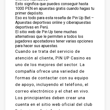
Esto significa que puedes conseguir hasta
1000 PEN en apuestas gratis cuando hagas tu
primer depósito.
Eso es todo para esta reseña de Pin Up Bet –
Apuestas deportivas online y ciberapuestas
deportivas en Perú.
El sitio web de Pin Up tiene muchas
alternativas que le permiten a todos los
jugadores apostadores tener varias opciones
para hacer sus apuestas.
Cuando se trata del servicio de
atención al cliente, PIN UP Casino es
uno de los mejores del sector. La
compañía ofrece una variedad de
formas de contactar con su equipo
de apoyo, incluyendo el teléfono, el
correo electrónico y el chat en vivo.
Los principiantes deben crear una
cuenta en el sitio web oficial del club