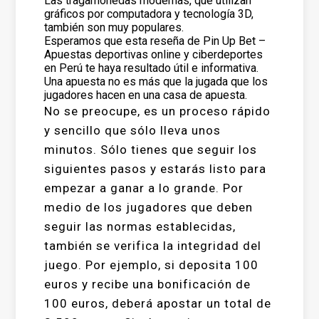
Las tragamonedas modernas, que utilizan
gráficos por computadora y tecnología 3D,
también son muy populares.
Esperamos que esta reseña de Pin Up Bet –
Apuestas deportivas online y ciberdeportes
en Perú te haya resultado útil e informativa.
Una apuesta no es más que la jugada que los
jugadores hacen en una casa de apuesta.
No se preocupe, es un proceso rápido
y sencillo que sólo lleva unos
minutos. Sólo tienes que seguir los
siguientes pasos y estarás listo para
empezar a ganar a lo grande. Por
medio de los jugadores que deben
seguir las normas establecidas,
también se verifica la integridad del
juego. Por ejemplo, si deposita 100
euros y recibe una bonificación de
100 euros, deberá apostar un total de