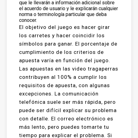
que le llevarán a información adicional sobre
el acuerdo de usuario y le explicarán cualquier
norma o terminología particular que deba
conocer.
El objetivo del juego es hacer girar
los carretes y hacer coincidir los
símbolos para ganar. El porcentaje de
cumplimiento de los criterios de
apuesta varía en función del juego.
Las apuestas en las video tragaperras
contribuyen al 100% a cumplir los
requisitos de apuesta, con algunas
excepciones. La comunicación
telefónica suele ser más rápida, pero
puede ser difícil explicar su problema
con detalle. El correo electrónico es
más lento, pero puedes tomarte tu
tiempo para explicar el problema. Si