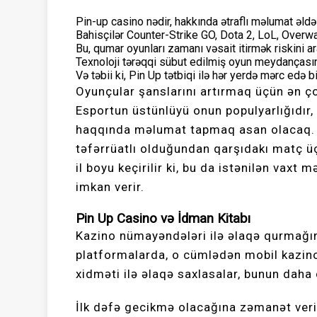
Pin-up casino nədir, hakkında ətraflı məlumat əld
Bahisçilər Counter-Strike GO, Dota 2, LoL, Overwat
Bu, qumar oyunları zamanı vəsait itirmək riskini ar
Texnoloji tərəqqi sübut edilmiş oyun meydançasını
Və təbii ki, Pin Up tətbiqi ilə hər yerdə mərc edə b
Oyunçular şanslarını artırmaq üçün ən ço
Esportun üstünlüyü onun populyarlığıdır
haqqında məlumat tapmaq asan olacaq. K
təfərrüatlı olduğundan qarşıdakı matç ü
il boyu keçirilir ki, bu da istənilən va
imkan verir.
Pin Up Casino və İdman Kitabı
Kazino nümayəndələri ilə əlaqə qurmağın
platformalarda, o cümlədən mobil kazinod
xidməti ilə əlaqə saxlasalar, bunun daha 
İlk dəfə gecikmə olacağına zəmanət veril