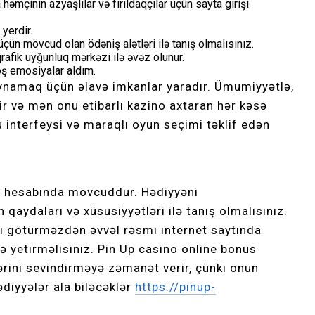
 həmçinin azyaşlılar və fırıldaqçılar üçün sayta girişi
yerdir.
ün mövcud olan ödəniş alətləri ilə tanış olmalısınız.
rafik uyğunluq mərkəzi ilə əvəz olunur.
oş emosiyalar aldım.
ynamaq üçün əlavə imkanlar yaradır. Ümumiyyətlə,
r və mən onu etibarlı kazino axtaran hər kəsə
u interfeysi və maraqlı oyun seçimi təklif edən
si hesabında mövcuddur. Hədiyyəni
aydaları və xüsusiyyətləri ilə tanış olmalısınız.
ri götürməzdən əvvəl rəsmi internet saytında
inə yetirməlisiniz. Pin Up casino online bonus
ərini sevindirməyə zəmanət verir, çünki onun
diyyələr ala biləcəklər
https://pinup-