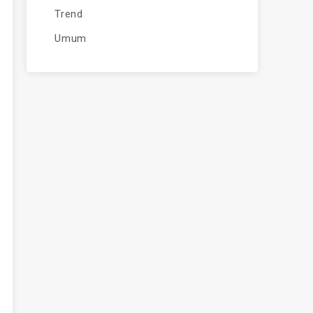
Trend
Umum