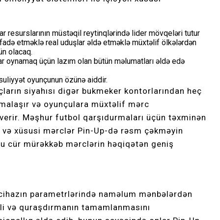
resurslarının müstəqil reytinqlərində lider mövqeləri tutur
fadə etməklə real uduşlar əldə etməklə müxtəlif ölkələrdən
n olacaq.
ar oynamaq üçün lazım olan bütün məlumatları əldə edə
uliyyət oyunçunun özünə aiddir.
ların siyahısı digər bukmeker kontorlarından heç
ormalaşır və oyunçulara müxtəlif mərc
 verir. Məşhur futbol qarşıdurmaları üçün təxminən
ş və xüsusi mərclər Pin-Up-də rəsm çəkməyin
u cür mürəkkəb mərclərin həqiqətən geniş
l cihazın parametrlərində naməlum mənbələrdən
məli və quraşdırmanın tamamlanmasını