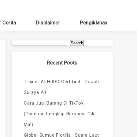
r Cerita
Disclaimer
Pengiklanan
Search
Recent Posts
Trainer AI HRDC Certified : Coach
Suraya Ali
Cara Jual Barang Di TikTok
(Panduan Lengkap Bersama Cik
Min)
Global Sumud Flotilla : Suara Laut