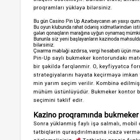
proqramları yükləyə bilərsiniz.
Bu gün Casino Pin Up Azərbaycanın ən yaxşı qumar 
Bu oyun klubunda rahat ödəniş xidmətlərindən isti
gələn qonaqların marağına uyğun oynamaq mümkü
Bununla siz yeni başlayanların kazinoda məhsuld
bilərsiniz.
Çıxarma məbləği azdırsa, vergi hesabatı üçün məs
Pin-Up saylı bukmeker kontorundakı matç
bir şəkildə fərqlənmir. O, keyfiyyətcə f
strategiyalarını həyata keçirməyə imkan
min yarım seçim verilir. Kombinə edilmi
mühüm üstünlüyüdür. Bukmeker kontor b
seçimini təklif edir.
Kazino proqramında bukmeker
Sonra yüklənmiş faylı işə salmalı, mobi
tətbiqlərin quraşdırılmasına icazə ver