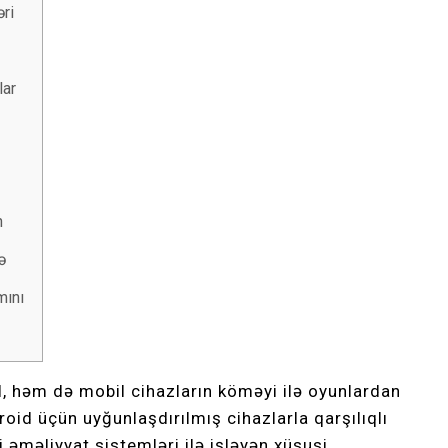
ri
lar
n
ə
mını
 həm də mobil cihazların köməyi ilə oyunlardan
roid üçün uyğunlaşdırılmış cihazlarla qarşılıqlı
 əməliyyat sistemləri ilə işləyən xüsusi