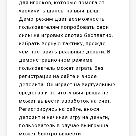
для игроков, которые помогают
увеличить шансы на выигрыш.
Демо-режим дает возможность
пользователям попробовать свои
силы на игровых слотах бесплатно,
избрать верную тактику, прежде
чем поставить реальные деньги. В
демонстрационном режиме
пользователь может играть без
регистрации на сайте и вносе
депозита. Он играет на виртуальные
средства и по итогу выигрыша не
может вывести заработок на счет.
Регистрируясь на сайте, внося
депозит и начиная игру на деньги,
пользователь в случае выигрыша
может быстро вывести