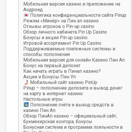
Мобильная версия казино и приложение на
Андроид
Политика конфиденциальности сайта Pinup
Режим «Минёр» на Пин ап казино
Отзывы игроков о Pin-up casino
Обзор личного кабинета Pin Up Casino
Бонусы и акции Pin up casino
Игровой ассортимент Pin Up Casino
Поддерживаемые платежные системы и
способы пополнения
Мобильная версия для онлайн Казино Пин Ап
Бонус на первый депозит
Как начать играть в Пинап казино?
Акции и Бонусы Пин Уп
Мобильный сайт казино PinUp
Pinup – пополнение депозита и вывод денег
на карту в интернет казино
Настольные игры
Пополнение счёта и вывод средств в
казино Пин Ап
Обзор ПинАп казино – официальный сайт,
букмекерская контора, бонусы
Бонусная система и программа лояльности в