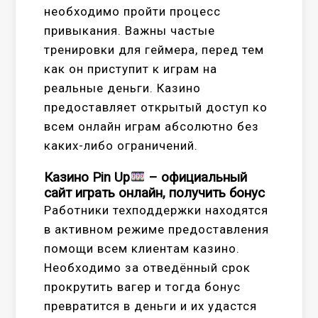
необходимо пройти процесс
привыкания. Важны частые
тренировки для геймера, перед тем
как он приступит к играм на
реальные деньги. Казино
предоставляет открытый доступ ко
всем онлайн играм абсолютно без
каких-либо ограничений.
Казино Pin Up
– официальный
сайт играть онлайн, получить бонус
Работники техподдержки находятся
в активном режиме предоставления
помощи всем клиентам казино.
Необходимо за отведённый срок
прокрутить вагер и тогда бонус
превратится в деньги и их удастся