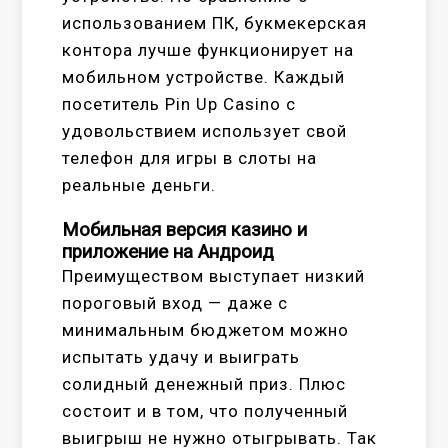
использованием ПК, букмекерская
контора лучше функционирует на
мобильном устройстве. Каждый
посетитель Pin Up Casino с
удовольствием использует свой
телефон для игры в слоты на
реальные деньги.
Мобильная версия казино и
приложение на Андроид
Преимуществом выступает низкий
пороговый вход — даже с
минимальным бюджетом можно
испытать удачу и выиграть
солидный денежный приз. Плюс
состоит и в том, что полученный
выигрыш не нужно отыгрывать. Так