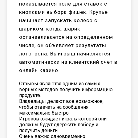
показывается поле для ставок с
кнопками выбора фишек. Крупье
начинает запускать колесо с
шариком, когда шарик
останавливается на определенном
числе, он объявляет результаты
лототрона. Выигрыш начисляется
автоматически на клиентский счет в
онлайн казино.
Отзывы являются одним из самых
верных методов получить информацию
продукте.
Владельцы делают все возможное,
чтобы отвечать на сообщения
максимально быстро.
Игроков ожидает игра, в которой они
должны будут одержать победу и
получить деньги.
Очень важно одновременно