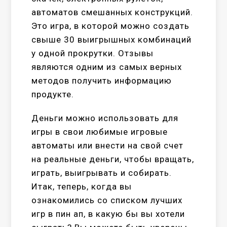
автоматов смешанных конструкций.
Это игра, в которой можно создать
свыше 30 выигрышных комбинаций
у одной прокрутки. Отзывы
являются одним из самых верных
методов получить информацию
продукте.
Деньги можно использовать для
игры в свои любимые игровые
автоматы или внести на свой счет
на реальные деньги, чтобы вращать,
играть, выигрывать и собирать.
Итак, теперь, когда вы
ознакомились со списком лучших
игр в пин ап, в какую бы вы хотели