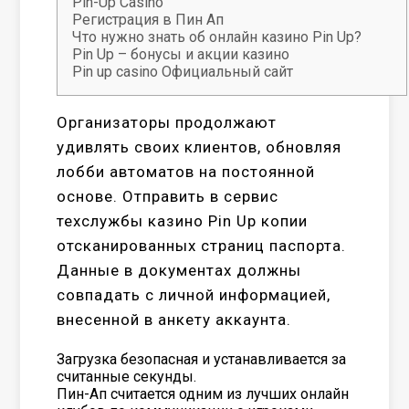
Pin-Up Casino
Регистрация в Пин Ап
Что нужно знать об онлайн казино Pin Up?
Pin Up – бонусы и акции казино
Pin up casino Официальный сайт
Организаторы продолжают
удивлять своих клиентов, обновляя
лобби автоматов на постоянной
основе. Отправить в сервис
техслужбы казино Pin Up копии
отсканированных страниц паспорта.
Данные в документах должны
совпадать с личной информацией,
внесенной в анкету аккаунта.
Загрузка безопасная и устанавливается за
считанные секунды.
Пин-Ап считается одним из лучших онлайн