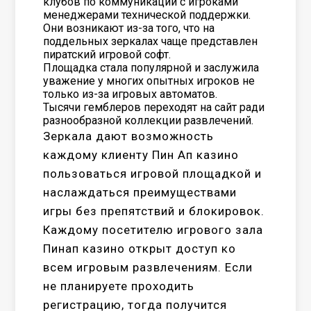
клубов по коммуникации с игроками
менеджерами технической поддержки.
Они возникают из-за того, что на
поддельных зеркалах чаще представлен
пиратский игровой софт.
Площадка стала популярной и заслужила
уважение у многих опытных игроков не
только из-за игровых автоматов.
Тысячи гемблеров переходят на сайт ради
разнообразной коллекции развлечений.
Зеркала дают возможность
каждому клиенту Пин Ап казино
пользоваться игровой площадкой и
наслаждаться преимуществами
игры без препятствий и блокировок.
Каждому посетителю игрового зала
Пинап казино открыт доступ ко
всем игровым развлечениям. Если
не планируете проходить
регистрацию, тогда получится