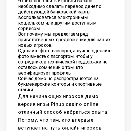
Чтобы пополнить игровой баланс
необходимо сделать перевод денег с
действующей банковской карты,
воспользоваться электронным
кошельком или другим доступным
сервисом.
Вот почему мы предлагаем ряд
приветственных предложений для наших
новых игроков.
Сделайте фото паспорта, а лучше сделайте
фото вместе с паспортом, чтобы у
сотрудников технической поддержки не
осталось сомнений о том, кто
верифицирует профиль.
Сейчас демо не распространяется на
букмекерские конторы и спортивные
ставки.
Для начинающих игроков демо
версия игры Pinup casino online –
отличный способ набраться опыта.
Потому, что тем, кто впервые
вступает на путь онлайн игроков