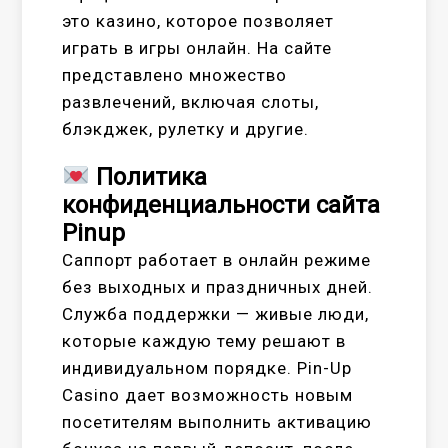
это казино, которое позволяет
играть в игры онлайн. На сайте
представлено множество
развлечений, включая слоты,
блэкджек, рулетку и другие.
Политика
конфиденциальности сайта
Pinup
Саппорт работает в онлайн режиме
без выходных и праздничных дней.
Служба поддержки — живые люди,
которые каждую тему решают в
индивидуальном порядке. Pin-Up
Casino дает возможность новым
посетителям выполнить активацию