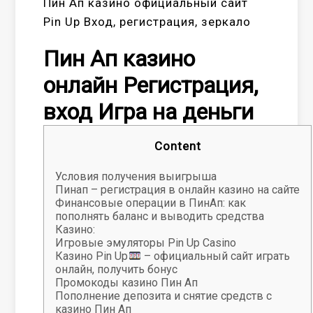
Пин Ап казино официальный сайт
Pin Up Вход, регистрация, зеркало
Пин Ап казино
онлайн Регистрация,
вход Игра на деньги
Content
Условия получения выигрыша
Пинап – регистрация в онлайн казино на сайте
Финансовые операции в ПинАп: как
пополнять баланс и выводить средства
Казино:
Игровые эмуляторы Pin Up Casino
Казино Pin Up
– официальный сайт играть
онлайн, получить бонус
Промокоды казино Пин Ап
Пополнение депозита и снятие средств c
казино Пин Ап