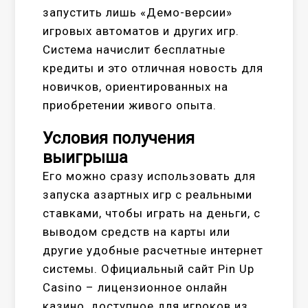
запустить лишь «Демо-версии»
игровых автоматов и других игр.
Система начислит бесплатные
кредиты и это отличная новость для
новичков, ориентированных на
приобретении живого опыта.
Условия получения
выигрыша
Его можно сразу использовать для
запуска азартных игр с реальными
ставками, чтобы играть на деньги, с
выводом средств на карты или
другие удобные расчетные интернет
системы. Официальный сайт Pin Up
Casino – лицензионное онлайн
казино, доступное для игроков из