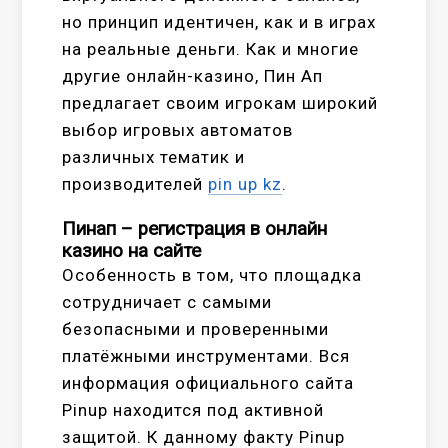
но принцип идентичен, как и в играх
на реальные деньги. Как и многие
другие онлайн-казино, Пин Ап
предлагает своим игрокам широкий
выбор игровых автоматов
различных тематик и
производителей
pin up kz
.
Пинап – регистрация в онлайн
казино на сайте
Особенность в том, что площадка
сотрудничает с самыми
безопасными и проверенными
платёжными инструментами. Вся
информация официального сайта
Pinup находится под активной
защитой. К данному факту Pinup