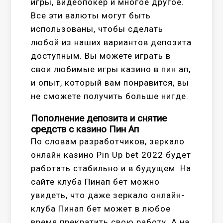
игры, видеопокер и многое другое.
Все эти валюты могут быть
использованы, чтобы сделать
любой из наших вариантов депозита
доступным. Вы можете играть в
свои любимые игры казино в пин ап,
и опыт, который вам понравится, вы
не сможете получить больше нигде.
Пополнение депозита и снятие
средств c казино Пин Ап
По словам разработчиков, зеркало
онлайн казино Pin Up bet 2022 будет
работать стабильно и в будущем. На
сайте клуба Пинап бет можно
увидеть, что даже зеркало онлайн-
клуба Пинап бет может в любое
время прекратить свою работу. А на