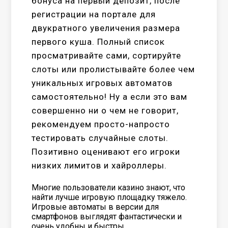
бонуса на первый депозит, после
регистрации на портале для
двукратного увеличения размера
первого куша. Полный список
просматривайте сами, сортируйте
слоты или пролистывайте более чем
уникальных игровых автоматов
самостоятельно! Ну а если это вам
совершенно ни о чем не говорит,
рекомендуем просто-напросто
тестировать случайные слоты.
Позитивно оценивают его игроки
низких лимитов и хайроллеры.
Многие пользователи казино знают, что
найти лучше игровую площадку тяжело.
Игровые автоматы в версии для
смартфонов выглядят фантастически и
очень удобны и быстры.