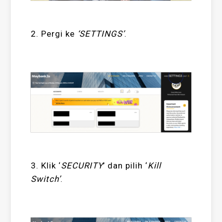
2. Pergi ke
‘SETTINGS’
.
3. Klik ‘
SECURITY
’ dan pilih ‘
Kill
Switch’
.