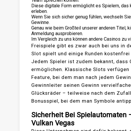
Team sprechen können.
Diese digitale Form ermöglicht es Spielern, da
erleben.
Wenn Sie sich sicher genug fühlen, wechseln Si
Gewinne.
Genau wie beim Großteil unserer anderen Titel, 
Anmeldung ausprobieren.
Im Vergleich zu uns können andere Casinos zu vi
Freispiele gibt es zwar auch bei uns in
Slot spielt und einige Runden kostenfrei
Jedem Spieler ist zudem bekannt, dass 
ermöglichen. Klassische Slots verfügen
Feature, bei dem man nach jedem Gewinn
Gewinnleiter seinen Gewinn vervielfachen
Glücksräder – teilweise nach dem Zufal
Bonusspiel, bei dem man Symbole antipp
Sicherheit Bei Spielautomaten –
Vulkan Vegas