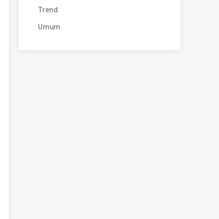
Trend
Umum