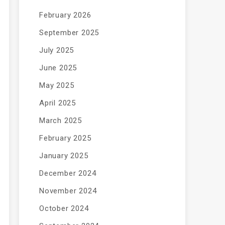
February 2026
September 2025
July 2025
June 2025
May 2025
April 2025
March 2025
February 2025
January 2025
December 2024
November 2024
October 2024