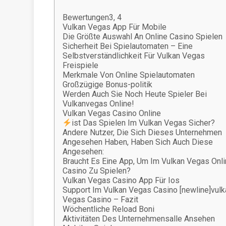
Bewertungen3, 4
Vulkan Vegas App Für Mobile
Die Größte Auswahl An Online Casino Spielen
Sicherheit Bei Spielautomaten – Eine
Selbstverständlichkeit Für Vulkan Vegas
Freispiele
Merkmale Von Online Spielautomaten
Großzügige Bonus-politik
Werden Auch Sie Noch Heute Spieler Bei
Vulkanvegas Online!
Vulkan Vegas Casino Online
ist Das Spielen Im Vulkan Vegas Sicher?
Andere Nutzer, Die Sich Dieses Unternehmen
Angesehen Haben, Haben Sich Auch Diese
Angesehen:
Braucht Es Eine App, Um Im Vulkan Vegas Onl
Casino Zu Spielen?
Vulkan Vegas Casino App Für Ios
Support Im Vulkan Vegas Casino [newline]vulk
Vegas Casino – Fazit
Wöchentliche Reload Boni
Aktivitäten Des Unternehmensalle Ansehen