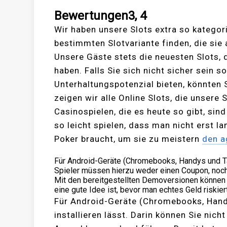
Bewertungen3, 4
Wir haben unsere Slots extra so kategori
bestimmten Slotvariante finden, die sie
Unsere Gäste stets die neuesten Slots,
haben. Falls Sie sich nicht sicher sein s
Unterhaltungspotenzial bieten, könnten S
zeigen wir alle Online Slots, die unsere 
Casinospielen, die es heute so gibt, sin
so leicht spielen, dass man nicht erst l
Poker braucht, um sie zu meistern
den a
Für Android-Geräte (Chromebooks, Handys und Tabl
Spieler müssen hierzu weder einen Coupon, noc
Mit den bereitgestellten Demoversionen können
eine gute Idee ist, bevor man echtes Geld riskiert
Für Android-Geräte (Chromebooks, Handys
installieren lässt. Darin können Sie nich