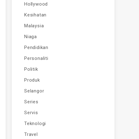
Hollywood
Kesihatan
Malaysia
Niaga
Pendidikan
Personaliti
Politik
Produk
Selangor
Series
Servis
Teknologi
Travel