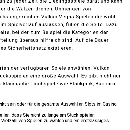
 zu jeder Zeit die Lieblingsspiele parat und kann
oder die Walzen drehen. Unmengen von
chslungsreichen Vulkan Vegas Spielen die wohl
m Spielverlauf auslassen, füllen die Seite. Dazu
ite, bei der zum Beispiel die Kategorien der
teilung überaus hilfreich sind. Auf die Dauer
es Sicherheitsnetz existieren.
rien der verfügbaren Spiele anwählen. Vulkan
ücksspielen eine große Auswahl. Es gibt nicht nur
 klassische Tischspiele wie Blackjack, Baccarat
nkt sein oder für die gesamte Auswahl an Slots im Casino
len, dass Sie nicht zu lange am Stück spielen.
r Vielzahl von Spielen zu wählen und ein erstklassiges