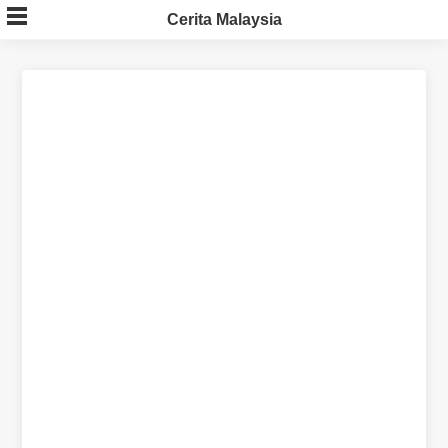
Skip
Cerita Malaysia
to
content