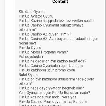
Content
Stolüstü Oyunlar
Pin Up Aviator Oyunu
Pin Up Kazino haqqında tez-tez verilən suallar
Pin Up Casino Oyunlarını pulsuz oynaya
bilərəmmi?
Pin Up Casino AZ güvenilir mi??
Pin Up Casino AZ: Azərbaycan istifadəçiləri üçün
rəsmi sayt
Pin-Up Oyunu
Pin Up Mobil Proqramı varmı?
Pul qoyuluşları:
Pin Up nə qədər onlayn kazino təklif edir?
Pin Up Casino Oyunçuları üçün bonuslar
Pin-Up kazinosu üçün promo kodu
Rulet Oyunu
Pin Up onlayn kazinoda uduşlarımı necə çıxara
bilərəm?
Pin Up necə qeydiyyatdan keçmək olar?
Yeni Oyunçular üçün Pin Up Bonusları nədir?
Pin Up kazinosunun mobil versiyası
Pin-Up Casino Promosyonları və Bonusları