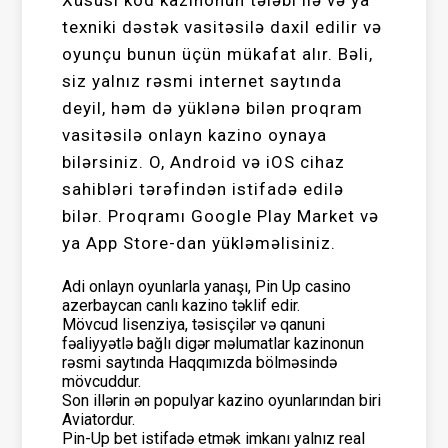
Xüsusi kod kazinonun tələbi ilə və ya
texniki dəstək vasitəsilə daxil edilir və
oyunçu bunun üçün mükafat alır. Bəli,
siz yalnız rəsmi internet saytında
deyil, həm də yüklənə bilən proqram
vasitəsilə onlayn kazino oynaya
bilərsiniz. O, Android və iOS cihaz
sahibləri tərəfindən istifadə edilə
bilər. Proqramı Google Play Market və
ya App Store-dan yükləməlisiniz.
Adi onlayn oyunlarla yanaşı, Pin Up casino
azerbaycan canlı kazino təklif edir.
Mövcud lisenziya, təsisçilər və qanuni
fəaliyyətlə bağlı digər məlumatlar kazinonun
rəsmi saytında Haqqımızda bölməsində
mövcuddur.
Son illərin ən populyar kazino oyunlarından biri
Aviatordur.
Pin-Up bet istifadə etmək imkanı yalnız real