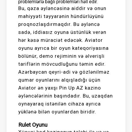
problemlərlə bağlı problemləri həll edir.
Bu, qəza əyləncəsinə aiddir və onun
mahiyyəti təyyarənin hündürlüyünü
proqnozlaşdırmaqdır. Bu əyləncə
sadə, iddiasız oyuna üstünlük verən
hər kəsə müraciət edəcək. Aviator
oyunu ayrıca bir oyun kateqoriyasına
bölünür, demo rejiminin və əlverişli
tariflərin mövcudluğunu təmin edir.
Azərbaycan qeyri-adi və gözlənilməz
qumar oyunlarını alqışladığı üçün
Aviator ən yaxşı Pin Up AZ kazino
əyləncələrinin başındadır. Bu, uzaqdan
oynayaraq istənilən cihaza ayrıca
yüklənə bilən oyunlardan biridir.
Rulet Oyunu