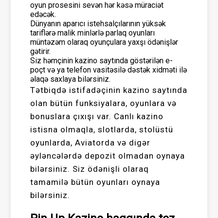
oyun prosesini sevən hər kəsə müraciət
edəcək.
Dünyanın aparıcı istehsalçılarının yüksək
tariflərə malik minlərlə parlaq oyunları
müntəzəm olaraq oyunçulara yaxşı ödənişlər
gətirir.
Siz həmçinin kazino saytında göstərilən e-
poçt və ya telefon vasitəsilə dəstək xidməti ilə
əlaqə saxlaya bilərsiniz.
Tətbiqdə istifadəçinin kazino saytında
olan bütün funksiyalara, oyunlara və
bonuslara çıxışı var. Canlı kazino
istisna olmaqla, slotlarda, stolüstü
oyunlarda, Aviatorda və digər
əyləncələrdə depozit olmadan oynaya
bilərsiniz. Siz ödənişli olaraq
tamamilə bütün oyunları oynaya
bilərsiniz.