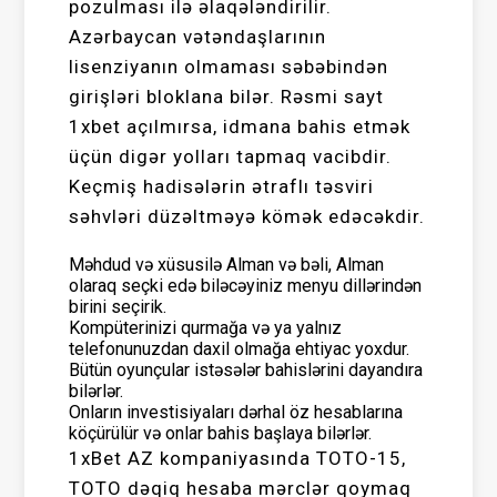
pozulması ilə əlaqələndirilir.
Azərbaycan vətəndaşlarının
lisenziyanın olmaması səbəbindən
girişləri bloklana bilər. Rəsmi sayt
1xbet açılmırsa, idmana bahis etmək
üçün digər yolları tapmaq vacibdir.
Keçmiş hadisələrin ətraflı təsviri
səhvləri düzəltməyə kömək edəcəkdir.
Məhdud və xüsusilə Alman və bəli, Alman
olaraq seçki edə biləcəyiniz menyu dillərindən
birini seçirik.
Kompüterinizi qurmağa və ya yalnız
telefonunuzdan daxil olmağa ehtiyac yoxdur.
Bütün oyunçular istəsələr bahislərini dayandıra
bilərlər.
Onların investisiyaları dərhal öz hesablarına
köçürülür və onlar bahis başlaya bilərlər.
1xBet AZ kompaniyasında TOTO-15,
TOTO dəqiq hesaba mərclər qoymaq