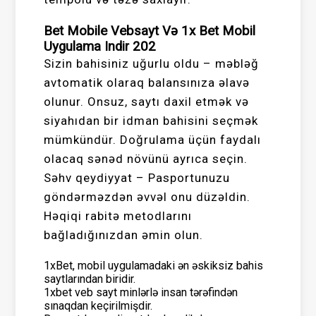
Bet Mobile Vebsayt Və 1x Bet Mobil
Uygulama Indir 202
Sizin bahisiniz uğurlu oldu – məbləğ
avtomatik olaraq balansınıza əlavə
olunur. Onsuz, saytı daxil etmək və
siyahıdan bir idman bahisini seçmək
mümkündür. Doğrulama üçün faydalı
olacaq sənəd növünü ayrıca seçin.
Səhv qeydiyyat – Pasportunuzu
göndərməzdən əvvəl onu düzəldin.
Həqiqi rabitə metodlarını
bağladığınızdan əmin olun.
1xBet, mobil uygulamadaki ən əskiksiz bahis
saytlarından biridir.
1xbet veb sayt minlərlə insan tərəfindən
sınaqdan keçirilmişdir.