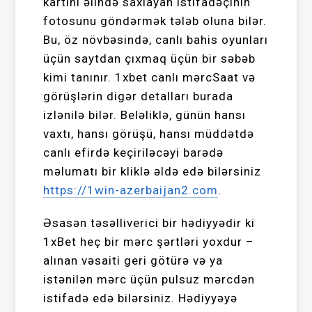
kartını əlində saxlayan istifadəçinin
fotosunu göndərmək tələb oluna bilər.
Bu, öz növbəsində, canlı bahis oyunları
üçün saytdan çıxmaq üçün bir səbəb
kimi tanınır. 1xbet canlı mərcSaat və
görüşlərin digər detalları burada
izlənilə bilər. Beləliklə, günün hansı
vaxtı, hansı görüşü, hansı müddətdə
canlı efirdə keçiriləcəyi barədə
məlumatı bir kliklə əldə edə bilərsiniz
https://1win-azerbaijan2.com
.
Əsasən təsəlliverici bir hədiyyədir ki
1xBet heç bir mərc şərtləri yoxdur –
alınan vəsaiti geri götürə və ya
istənilən mərc üçün pulsuz mərcdən
istifadə edə bilərsiniz. Hədiyyəyə