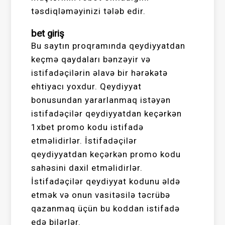
təsdiqləməyinizi tələb edir.
bet giriş
Bu saytın proqramında qeydiyyatdan
keçmə qaydaları bənzəyir və
istifadəçilərin əlavə bir hərəkətə
ehtiyacı yoxdur. Qeydiyyat
bonusundan yararlanmaq istəyən
istifadəçilər qeydiyyatdan keçərkən
1xbet promo kodu istifadə
etməlidirlər. İstifadəçilər
qeydiyyatdan keçərkən promo kodu
sahəsini daxil etməlidirlər.
İstifadəçilər qeydiyyat kodunu əldə
etmək və onun vasitəsilə təcrübə
qazanmaq üçün bu koddan istifadə
edə bilərlər.