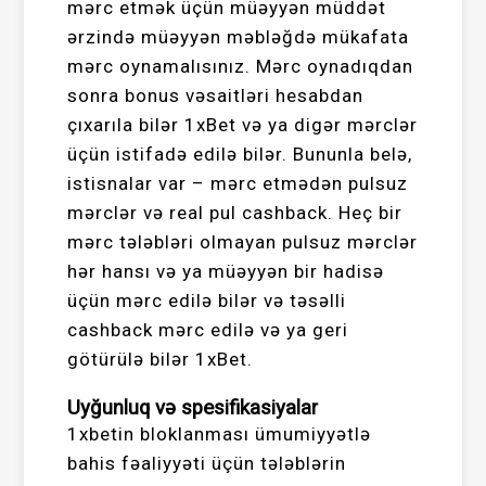
mərc etmək üçün müəyyən müddət
ərzində müəyyən məbləğdə mükafata
mərc oynamalısınız. Mərc oynadıqdan
sonra bonus vəsaitləri hesabdan
çıxarıla bilər 1xBet və ya digər mərclər
üçün istifadə edilə bilər. Bununla belə,
istisnalar var – mərc etmədən pulsuz
mərclər və real pul cashback. Heç bir
mərc tələbləri olmayan pulsuz mərclər
hər hansı və ya müəyyən bir hadisə
üçün mərc edilə bilər və təsəlli
cashback mərc edilə və ya geri
götürülə bilər 1xBet.
Uyğunluq və spesifikasiyalar
1xbetin bloklanması ümumiyyətlə
bahis fəaliyyəti üçün tələblərin