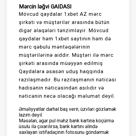
Mərcin ləğvi GAIDASI
Mövcud qaydalar 1xbet AZ mərc
şirkəti və müştərilər arasında bütün
digər əlaqələri tənzimləyir. Mövcud
qaydalar həm 1xbet saytının həm də
mərc qəbulu məntəqələrinin
müştərilərinə aiddir. Müştəri ilə mərc
şirkəti arasında müəyyən edilmiş
Qaydalara əsasən uduş haqqında
razılaşmadır. Bu razılaşmanın nəticəsi
hadisənin nəticəsindən asılıdır və
nəticənin necə olacağı məlumat deyil.
Əməliyyatlar dərhal baş verir; üzvləri gözləmək
lazım deyil.
Məsələn, əgər pul məhz bank kartına köçürmə
üsulu ilə çıxarılırsa, bank kartını əlində
saxlayan istifadəçinin fotosunu göndərmək