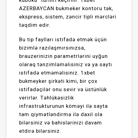
kuboku” turniri keçirilir. 1xBet
AZERBAYCAN bukmeker kontoru tək,
ekspress, sistem, zəncir tipli mərcləri
təqdim edir.
Bu tip faylları istifadə etmək üçün
bizimlə razılaşmırsınızsa,
brauzerinizin parametrlərini uyğun
olaraq tənzimləməlisiniz və ya saytı
istifadə etməməlisiniz. 1xbet
bukmеykеr şirkəti kimi, bir çox
istifadəçilər onu sevir və üstünlük
verirlər. Təhlükəsizlik
infrastrukturunun köməyi ilə sayta
tam qiymətləndirmə ilə daxil ola
bilərsiniz və bahislərinizi davam
etdirə bilərsiniz.