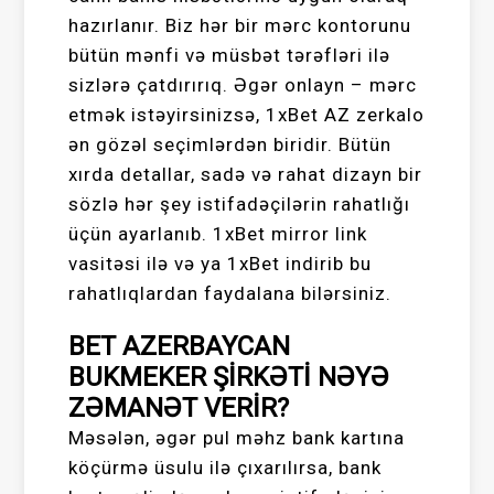
hazırlanır. Biz hər bir mərc kontorunu
bütün mənfi və müsbət tərəfləri ilə
sizlərə çatdırırıq. Əgər onlayn – mərc
etmək istəyirsinizsə, 1xBet AZ zerkalo
ən gözəl seçimlərdən biridir. Bütün
xırda detallar, sadə və rahat dizayn bir
sözlə hər şey istifadəçilərin rahatlığı
üçün ayarlanıb. 1xBet mirror link
vasitəsi ilə və ya 1xBet indirib bu
rahatlıqlardan faydalana bilərsiniz.
BET AZERBAYCAN
BUKMEKER ŞİRKƏTİ NƏYƏ
ZƏMANƏT VERİR?
Məsələn, əgər pul məhz bank kartına
köçürmə üsulu ilə çıxarılırsa, bank