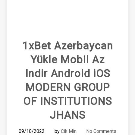
1xBet Azerbaycan
Yükle Mobil Az
Indir Android iOS
MODERN GROUP
OF INSTITUTIONS
JHANS
09/10/2022
by
Cik Min
No Comments