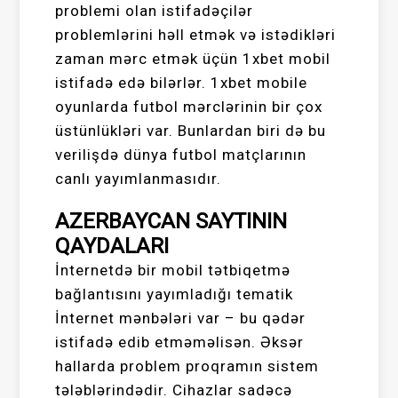
problemi olan istifadəçilər
problemlərini həll etmək və istədikləri
zaman mərc etmək üçün 1xbet mobil
istifadə edə bilərlər. 1xbet mobile
oyunlarda futbol mərclərinin bir çox
üstünlükləri var. Bunlardan biri də bu
verilişdə dünya futbol matçlarının
canlı yayımlanmasıdır.
AZERBAYCAN SAYTININ
QAYDALARI
İnternetdə bir mobil tətbiqetmə
bağlantısını yayımladığı tematik
İnternet mənbələri var – bu qədər
istifadə edib etməməlisən. Əksər
hallarda problem proqramın sistem
tələblərindədir. Cihazlar sadəcə