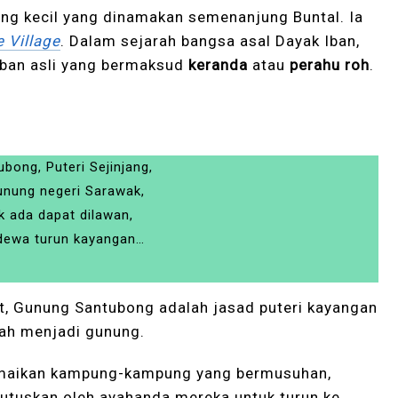
ung kecil yang dinamakan semenanjung Buntal. Ia
 Village
. Dalam sejarah bangsa asal Dayak Iban,
Iban asli yang bermaksud
keranda
atau
perahu roh
.
ubong, Puteri Sejinjang,
unung negeri Sarawak,
k ada dapat dilawan,
dewa turun kayangan…
, Gunung Santubong adalah jasad puteri kayangan
ah menjadi gunung.
amaikan kampung-kampung yang bermusuhan,
iutuskan oleh ayahanda mereka untuk turun ke