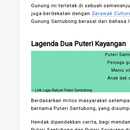
Gunung ini terletak di sebuah semenanj
juga berdekatan dengan
Sarawak Culture
Gunung Santubong berasal dari bahasa 
Lagenda Dua Puteri Kayangan
Puteri Sant
Penjaga g
Manis si
Anak dak 
– Lirik Lagu Rakyat Puteri Santubong
Berdasarkan mitos masyarakat setempat
bernama Puteri Santubong, yang disump
Hendak dipendekkan cerita, bagi mend
Puteri Santubong dan Puteri Sejinjang d